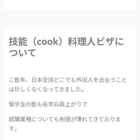
技能（cook）料理人ビザに
ついて
댓글 달기
/
会社案内
/ 글쓴이
EUNMIN
こ数年、日本全国どこでも外国人を出会うこと
は珍しくなくなってきました。
留学生の数も毎年右肩上がりで
就職業種についても制限が薄れてきておりま
す。