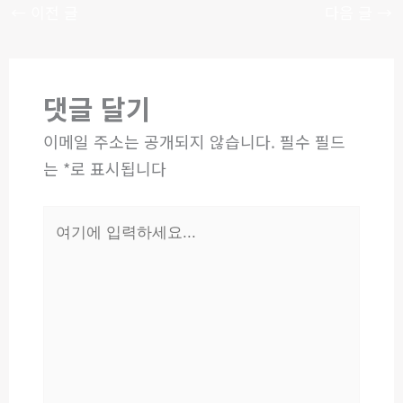
←
이전 글
다음 글
→
댓글 달기
이메일 주소는 공개되지 않습니다.
필수 필드
는
*
로 표시됩니다
여
기
에
입
력
하
세