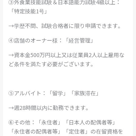
③外食業技能試験＆日本語能力試験4級以上：
「特定技能1号」
→学歴不問、試験合格者に限り申請できます。
④店舗のオーナー様：「経営管理」
→資本金500万円以上又は従業員2人以上雇用な
ど条件を満たす必要がございます。
⑤アルバイト：「留学」「家族滞在」
→週28時間以内に勤務できます。
⑥その他：「永住者」「日本人の配偶者等」
「永住者の配偶者等」「定住者」の在留資格を